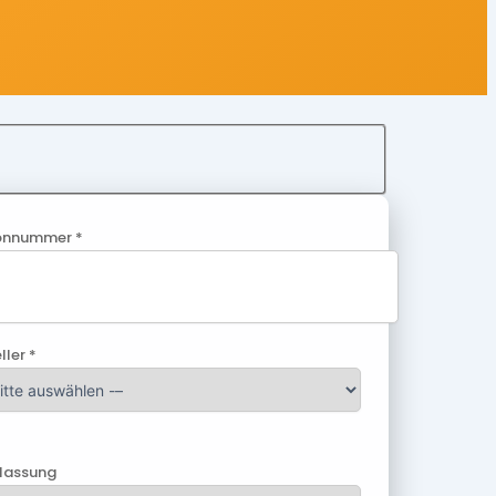
onnummer *
ller *
ulassung