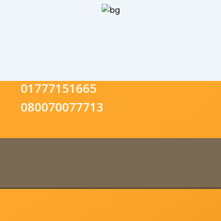
01777151665
080070077713