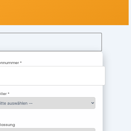
onnummer *
ller *
ulassung