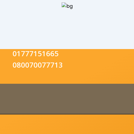
01777151665
080070077713