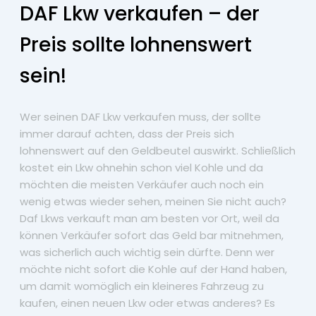
DAF Lkw verkaufen – der
Preis sollte lohnenswert
sein!
Wer seinen DAF Lkw verkaufen muss, der sollte
immer darauf achten, dass der Preis sich
lohnenswert auf den Geldbeutel auswirkt. Schließlich
kostet ein Lkw ohnehin schon viel Kohle und da
möchten die meisten Verkäufer auch noch ein
wenig etwas wieder sehen, meinen Sie nicht auch?
Daf Lkws verkauft man am besten vor Ort, weil da
können Verkäufer sofort das Geld bar mitnehmen,
was sicherlich auch wichtig sein dürfte. Denn wer
möchte nicht sofort die Kohle auf der Hand haben,
um damit womöglich ein kleineres Fahrzeug zu
kaufen, einen neuen Lkw oder etwas anderes? Es