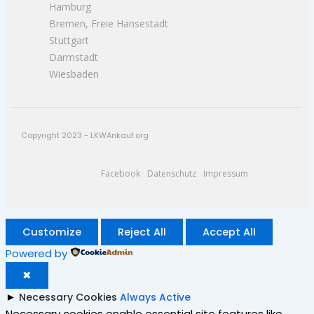
Hamburg
Bremen, Freie Hansestadt
Stuttgart
Darmstadt
Wiesbaden
Copyright 2023 - LKWAnkauf.org
Facebook
Datenschutz
Impressum
Customize
Reject All
Accept All
Powered by
✖
►
Necessary Cookies
Always Active
Necessary cookies enable essential site features like