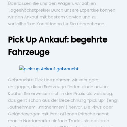
Überlassen Sie uns den Wagen, wir zahlen
Tageshöchstpreise! Durch unsere Expertise können
wir den Ankauf mit bestem Service und zu
vorteilhaften Konditionen für Sie übernehmen.
Pick Up Ankauf: begehrte
Fahrzeuge
Gebrauchte Pick Ups nehmen wir sehr gern
entgegen, diese Fahrzeuge finden einen neuen
Käufer. Sie erweisen sich in der Praxis als vielseitig,
das geht schon aus der Bezeichnung “pick up” (engl.
„aufnehmen“, „mitnehmen“) hervor. Die Pkws oder
Geländewagen mit ihrer offenen Pritsche nennt
man in Nordamerika einfach Trucks, sie basieren