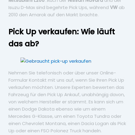
Mitsubishi L200
. Auch der
Nissan Navara
und der
Isuzu D-Max sind begehrte Pick Ups, während
VW
ab
2010 den Amarok auf den Markt brachte.
Pick Up verkaufen: Wie läuft
das ab?
Nehmen Sie telefonisch oder über unser Online-
Formular Kontakt mit uns auf, wenn Sie Ihren Pick Up
verkaufen möchten. Unsere Experten bewerten das
Fahrzeug für den Pick Up Ankauf, unabhängig davon,
von welchem Hersteller er stammt. Es kann sich um
einen Dodge Dakota ebenso wie um einem
Mercedes G-Klasse, um einen Toyota Tundra oder
einen Chevrolet Montana, einen Dacia Logan als Pick
Up oder einen FSO Polonez Truck handeln.