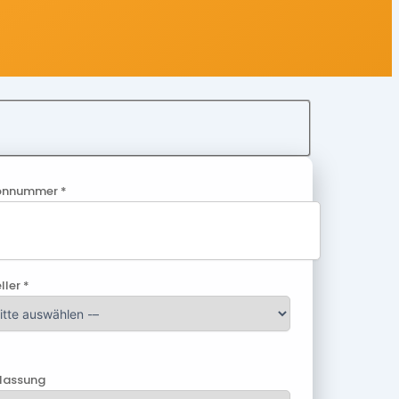
onnummer *
ller *
ulassung