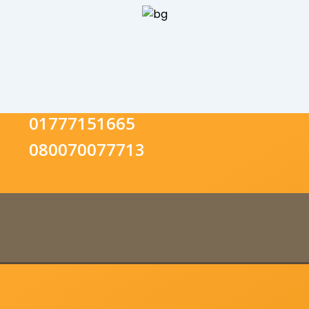
01777151665
080070077713