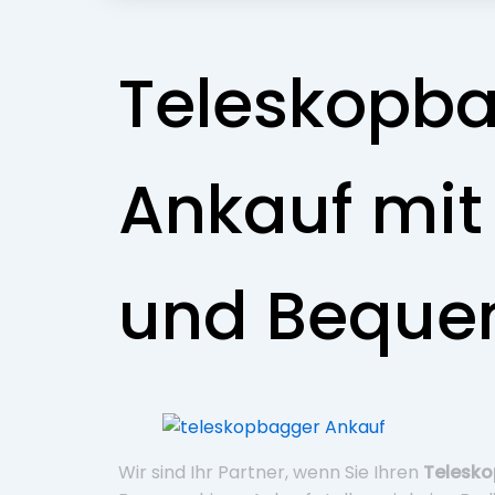
Teleskopb
Ankauf mit 
und Beque
Wir sind Ihr Partner, wenn Sie Ihren
Telesko