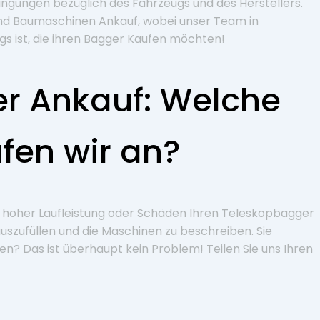
ingungen bezüglich des Fahrzeugs und des Herstellers.
d Baumaschinen Ankauf, wobei unser Team in
 ist, die ihren Bagger Kaufen möchten!
r Ankauf: Welche
fen wir an?
t hoher Laufleistung oder Schäden Ihren Teleskopbagger
uszufüllen und die Maschinen zu beschreiben. Sie
 Das ist überhaupt kein Problem! Teilen Sie uns Ihren