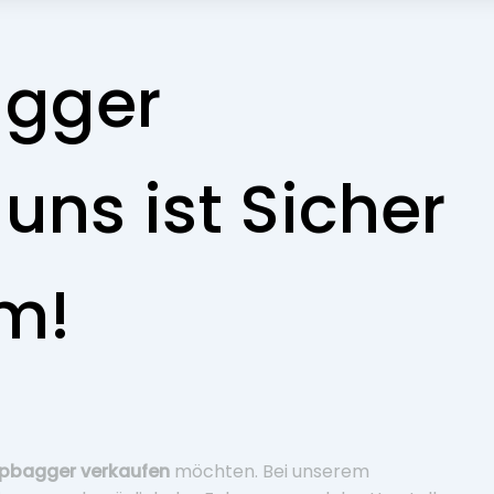
agger
uns ist Sicher
m!
pbagger verkaufen
möchten. Bei unserem