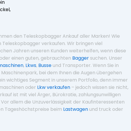
in
ckel,
nehmen den Teleskopbagger Ankauf aller Marken! Wie
en Teleskopbagger verkaufen. Wir bringen viel
ichen Jahren unseren Kunden weiterhelfen, wenn diese
oder einen guten, gebrauchten
Bagger
suchen. Unser
maschinen
,
Lkws
,
Busse
und Transporter. Wenn Sie in
n Maschinenpark, bei dem Ihnen die Augen übergehen
ein wichtiges Segment in unserem Portfolio, denn immer
maschinen oder
Lkw verkaufen
– jedoch wissen sie nicht,
kauf ist mit viel Ärger, Bürokratie, zahlungsunwilligen
Vor allem die Unzuverlässigkeit der Kaufinteressenten
hlen Tageshöchstpreise beim
Lastwagen
und truck oder