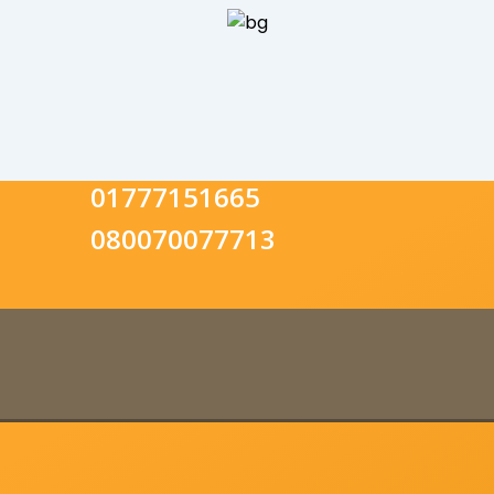
01777151665
080070077713