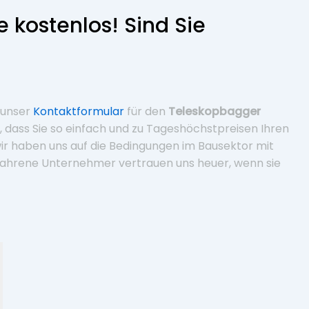
ie kostenlos! Sind Sie
 unser
Kontaktformular
für den
Teleskopbagger
t, dass Sie so einfach und zu Tageshöchstpreisen Ihren
r haben uns auf die Bedingungen im Bausektor mit
fahrene Unternehmer vertrauen uns heuer, wenn sie