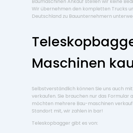
Baumaschinen Ankauf stellen wir keine Bed
Wir übernehmen den kompletten Trucks un
Deutschland zu Bauunternehmern unterwegs
Teleskopbagge
Maschinen kau
Selbstverständlich können Sie uns auch mi
verkaufen. Sie brauchen nur das Formular a
möchten mehrere Bau-maschinen verkaufen?
Standort mit, wir zahlen in bar!
Teleskopbagger gibt es von: