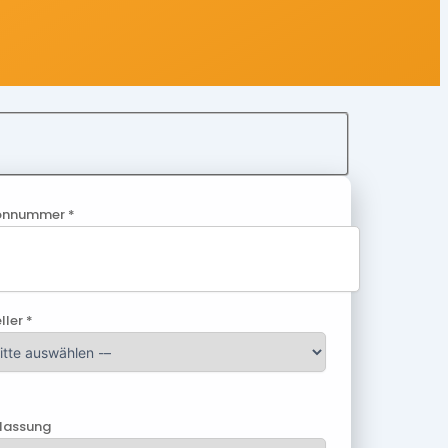
onnummer *
ller *
ulassung