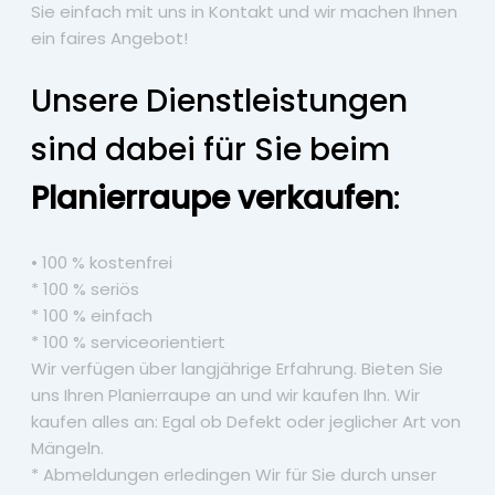
Sie einfach mit uns in Kontakt und wir machen Ihnen
ein faires Angebot!
Unsere Dienstleistungen
sind dabei für Sie beim
Planierraupe verkaufen
:
• 100 % kostenfrei
* 100 % seriös
* 100 % einfach
* 100 % serviceorientiert
Wir verfügen über langjährige Erfahrung. Bieten Sie
uns Ihren Planierraupe an und wir kaufen Ihn. Wir
kaufen alles an: Egal ob Defekt oder jeglicher Art von
Mängeln.
* Abmeldungen erledingen Wir für Sie durch unser