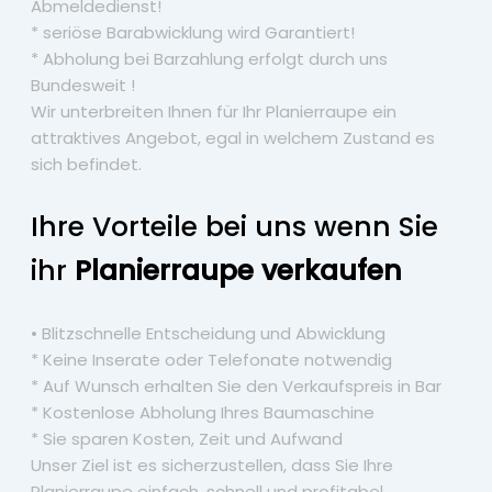
Abmeldedienst!
* seriöse Barabwicklung wird Garantiert!
* Abholung bei Barzahlung erfolgt durch uns
Bundesweit !
Wir unterbreiten Ihnen für Ihr Planierraupe ein
attraktives Angebot, egal in welchem Zustand es
sich befindet.
Ihre Vorteile bei uns wenn Sie
ihr
Planierraupe verkaufen
• Blitzschnelle Entscheidung und Abwicklung
* Keine Inserate oder Telefonate notwendig
* Auf Wunsch erhalten Sie den Verkaufspreis in Bar
* Kostenlose Abholung Ihres Baumaschine
* Sie sparen Kosten, Zeit und Aufwand
Unser Ziel ist es sicherzustellen, dass Sie Ihre
Planierraupe einfach, schnell und profitabel