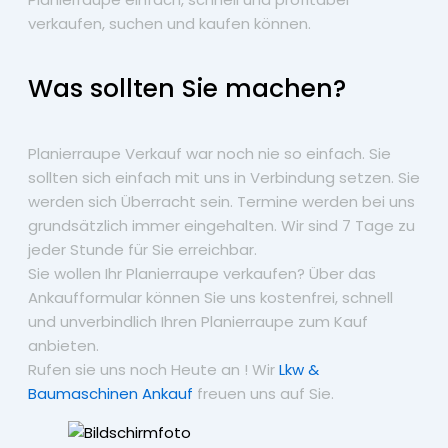
verkaufen, suchen und kaufen können.
Was sollten Sie machen?
Planierraupe Verkauf war noch nie so einfach. Sie
sollten sich einfach mit uns in Verbindung setzen. Sie
werden sich Überracht sein. Termine werden bei uns
grundsätzlich immer eingehalten. Wir sind 7 Tage zu
jeder Stunde für Sie erreichbar.
Sie wollen Ihr Planierraupe verkaufen? Über das
Ankaufformular können Sie uns kostenfrei, schnell
und unverbindlich Ihren Planierraupe zum Kauf
anbieten.
Rufen sie uns noch Heute an ! Wir
Lkw &
Baumaschinen Ankauf
freuen uns auf Sie.