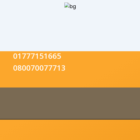
01777151665
080070077713