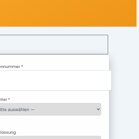
onnummer *
ller *
ulassung