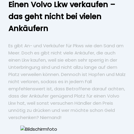
Einen Volvo Lkw verkaufen –
das geht nicht bei vielen
Ankäufern
Es gibt An- und Verkäufer für Pkws wie den Sand am
Meer. Doch es gibt nicht viele Ankäufer, die auch
einen Lkw kaufen, weil sie eben sehr sperrig in der
Unterbringung sind und nicht allzu lange auf dem
Platz verweilen können. Dennoch ist Hopfen und Malz
nicht verloren, sodass es in jedem Fall
empfehlenswert ist, dass Betroffene darauf achten,
dass der Ankäufer genügend Platz für einen Volvo
Lkw hat, weil sonst versuchen Händler den Preis
unnötig zu drücken und wer möchte schon Geld
verschenken? Niemand!