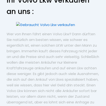
Ihr Volvo Lkw verkaufen
an uns :
Wer von Ihnen fährt einen Volvo Lkw? Dann dürften
Sie natürlich am besten wissen, wie schwer es
eigentlich ist, einen solchen LKW unter den Mann zu
bringen. Immerhin kauft dieses Fahrzeug nicht jeder
an und die Preise sind auch sehr vielseitig. Schließlich
wollen die meisten Ankäufer nur kleinere
Kraftfahrzeuge ankaufen und auf einen Lkw achten
diese weniger. Es gibt jedoch auch viele Ausnahmen,
die sich auf den Ankauf von Lkws spezialisiert haben,
weil sie wissen, dass hier viel Geld drin steckt. Einen
Volvo Lkw können sich nicht alle Ankäufer sofort bar
leisten, vor allem dann nicht, wenn der Zustand
überragend ist, aber es lohnt sich eine Anfrage zu