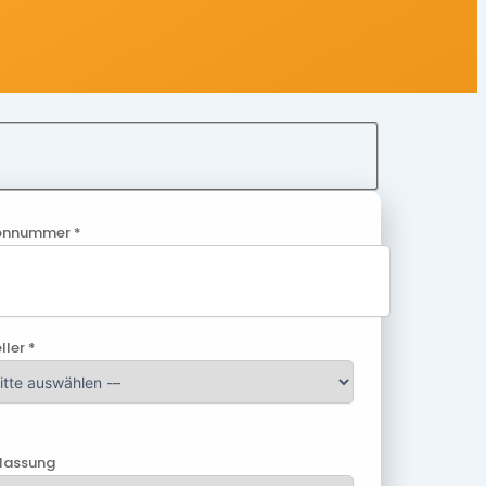
onnummer *
ller *
ulassung