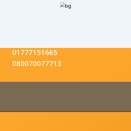
01777151665
080070077713