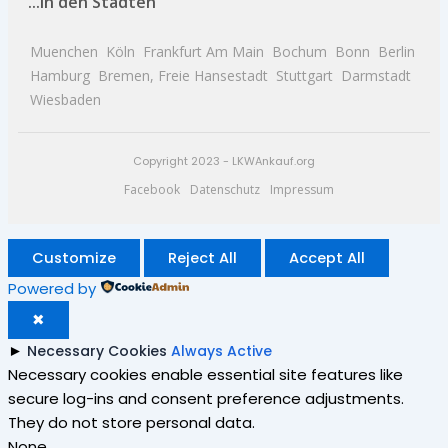
...in den Städten
Muenchen
Köln
Frankfurt Am Main
Bochum
Bonn
Berlin
Hamburg
Bremen, Freie Hansestadt
Stuttgart
Darmstadt
Wiesbaden
Copyright 2023 - LKWAnkauf.org
Facebook
Datenschutz
Impressum
Customize
Reject All
Accept All
Powered by
✖
►
Necessary Cookies
Always Active
Necessary cookies enable essential site features like
secure log-ins and consent preference adjustments.
They do not store personal data.
None