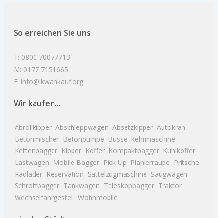
So erreichen Sie uns
T: 0800 70077713
M: 0177 7151665
E: info@lkwankauf.org
Wir kaufen...
Abrollkipper
Abschleppwagen
Absetzkipper
Autokran
Betonmischer
Betonpumpe
Busse
kehrmaschine
Kettenbagger
Kipper
Koffer
Kompaktbagger
Kuhlkoffer
Lastwagen
Mobile Bagger
Pick Up
Planierraupe
Pritsche
Radlader
Reservation
Sattelzugmaschine
Saugwagen
Schrottbagger
Tankwagen
Teleskopbagger
Traktor
Wechselfahrgestell
Wohnmobile