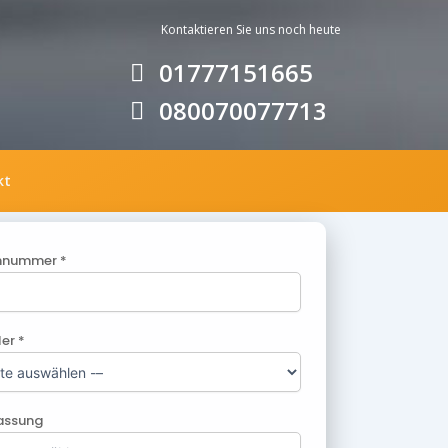
Kontaktieren Sie uns noc
h heute
01777151665
080070077713
kt
nnummer *
ler *
lassung