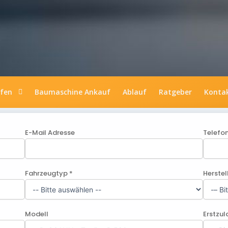
ufen
Baumaschine Ankauf
Ablauf
Ratgeber
Konta
E-Mail Adresse
Telefo
Fahrzeugtyp *
Herstel
Modell
Erstzu