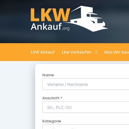
LKW Ankauf
Lkw Verkaufen
Was Wir ka
Name
Anschrift *
Kategorie