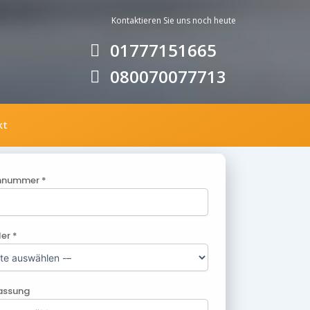
Kontaktieren Sie uns noc
h heute
01777151665
080070077713
kt
nnummer *
ler *
lassung