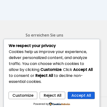
So erreichen Sie uns
We respect your privacy
T: 0800 70077713
Cookies help us improve your experience,
M: 0177 7151665
deliver personalized content, and analyze
E: info@lkwankauf.org
traffic. You can choose which cookies to
allow by clicking
Customize
. Click
Accept All
to consent or
Reject All
to decline non-
essential cookies.
Customize
Reject All
Accept All
Powered by
Copyright 2023 - LKWAnkauf.org