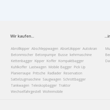
Wir kaufen...
..
Abrollkipper
Abschleppwagen
Absetzkipper
Autokran
Mu
Betonmischer
Betonpumpe
Busse
kehrmaschine
Ber
Kettenbagger
Kipper
Koffer
Kompaktbagger
Da
Kuhlkoffer
Lastwagen
Mobile Bagger
Pick Up
Planierraupe
Pritsche
Radlader
Reservation
Sattelzugmaschine
Saugwagen
Schrottbagger
Tankwagen
Teleskopbagger
Traktor
Wechselfahrgestell
Wohnmobile