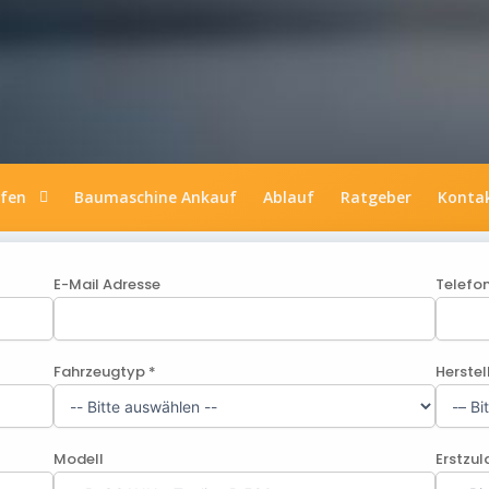
ufen
Baumaschine Ankauf
Ablauf
Ratgeber
Konta
E-Mail Adresse
Telefo
Fahrzeugtyp *
Herstel
Modell
Erstzu