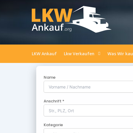
LKW Ankauf
Lkw Verkaufen
Was Wir ka
Name
Anschrift *
Kategorie