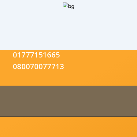
01777151665
080070077713