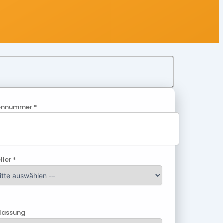
onnummer *
ller *
ulassung