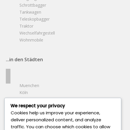
Schrottbagger
Tankwagen
Teleskopbagger
Traktor
Wechselfahrgestell
Wohnmobile
...in den Städten
Muenchen
Köln
Frankfurt Am Main
We respect your privacy
Bochum
Cookies help us improve your experience,
Bonn
deliver personalized content, and analyze
Berlin
traffic. You can choose which cookies to allow
Hamburg