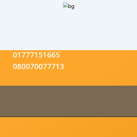
01777151665
080070077713