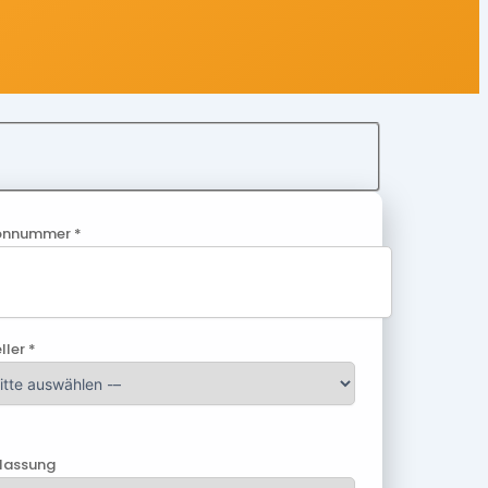
onnummer *
ller *
ulassung