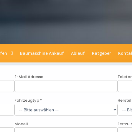
ufen
Baumaschine Ankauf
Ablauf
Ratgeber
Konta
E-Mail Adresse
Telefo
Fahrzeugtyp *
Herstel
Modell
Erstzu