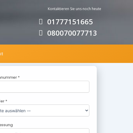
Kontaktieren Sie uns noc
h heute
01777151665
080070077713
kt
nnummer *
ler *
lassung