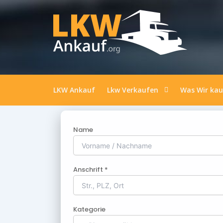
LKW Ankauf
Lkw Verkaufen
Was Wir ka
Name
Anschrift *
Kategorie