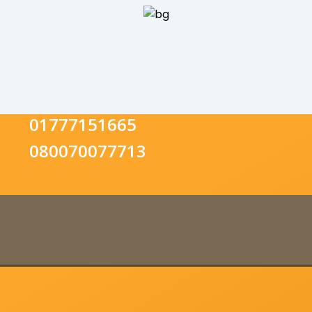
01777151665
080070077713