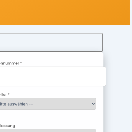
onnummer *
ller *
ulassung