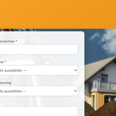
nnummer *
ler *
lassung