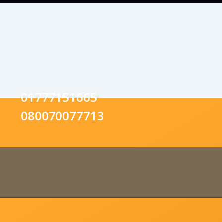
01777151665
080070077713