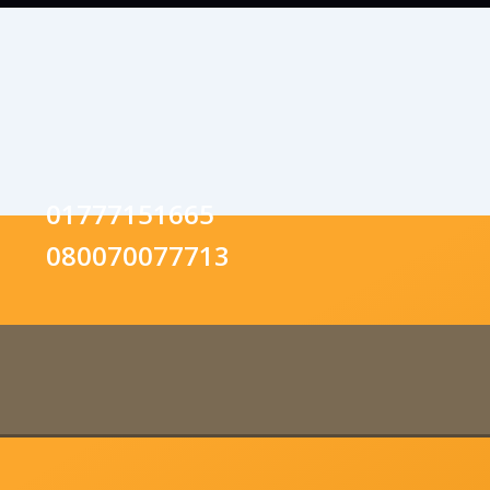
01777151665
080070077713