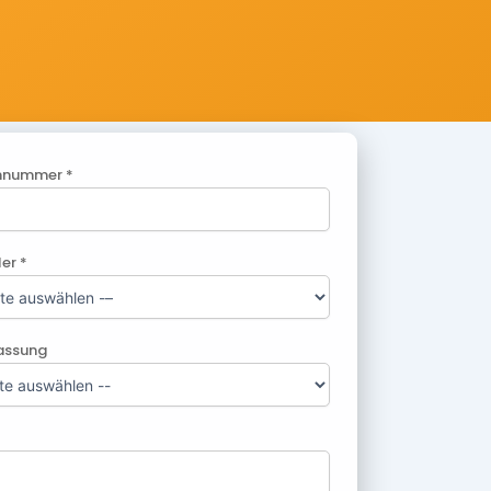
nnummer *
ler *
lassung