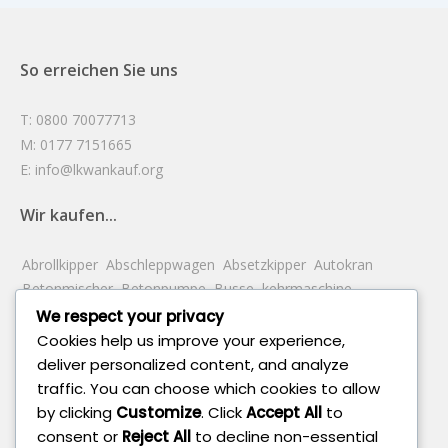
So erreichen Sie uns
T: 0800 70077713
M: 0177 7151665
E: info@lkwankauf.org
Wir kaufen...
Abrollkipper
Abschleppwagen
Absetzkipper
Autokran
Betonmischer
Betonpumpe
Busse
kehrmaschine
Kettenbagger
Kipper
Koffer
Kompaktbagger
Kuhlkoffer
We respect your privacy
Lastwagen
Mobile Bagger
Pick Up
Planierraupe
Pritsche
Cookies help us improve your experience,
Radlader
Reservation
Sattelzugmaschine
Saugwagen
deliver personalized content, and analyze
Schrottbagger
Tankwagen
Teleskopbagger
Traktor
traffic. You can choose which cookies to allow
Wechselfahrgestell
Wohnmobile
by clicking
Customize
. Click
Accept All
to
consent or
Reject All
to decline non-essential