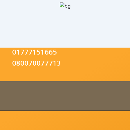
01777151665
080070077713