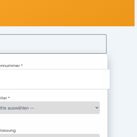
onnummer *
ller *
ulassung