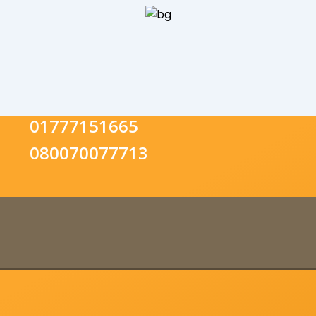
01777151665
080070077713