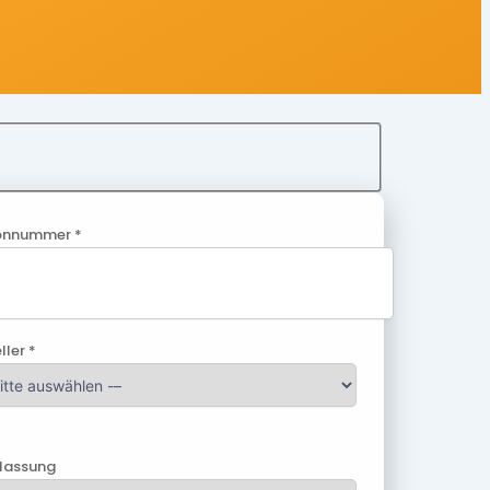
onnummer *
ller *
ulassung