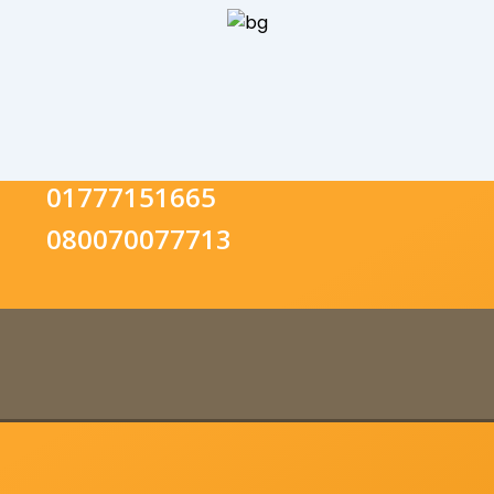
01777151665
080070077713