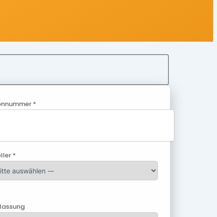
onnummer *
ller *
ulassung