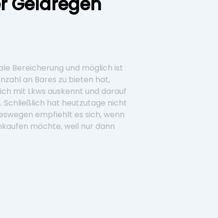
er Geldregen
le Bereicherung und möglich ist
nzahl an Bares zu bieten hat,
sich mit Lkws auskennt und darauf
n. Schließlich hat heutzutage nicht
Deswegen empfiehlt es sich, wenn
ankaufen möchte, weil nur dann