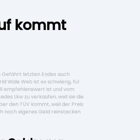
auf kommt
es Gefährt letzten Endes auch
d Wide Web ist es schwierig, für
all empfehlenswert ist und vom
edes Lkw zu verkaufen, weil sie die
 über den TÜV kommt, weil der Preis
ch noch eigenes Geld reinstecken