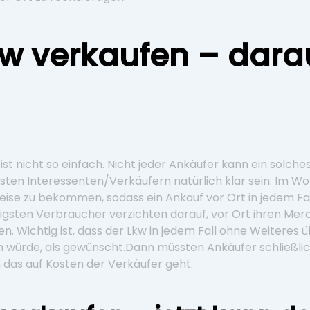
w verkaufen – dar
ist nicht so einfach. Nicht jeder Ankäufer kann ein solch
ten Interessenten/Verkäufern natürlich klar sein. Im Worl
eise zu bekommen, sodass ein Ankauf vor Ort in jedem F
nigsten Verbraucher verzichten darauf, vor Ort ihren Merc
en. Wichtig ist, dass der Lkw in jedem Fall ohne Weiteres
len würde, als gewünscht.Dann müssten Ankäufer schließli
n das auf Kosten der Verkäufer geht.