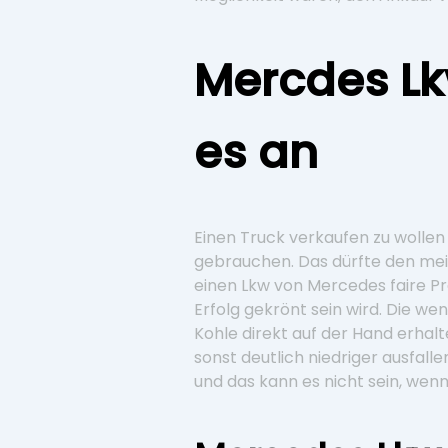
Mercdes Lk
es an
Einen Truck verkaufen zu wollen 
gebrauchen. Das dürfte den meis
einen Lkw von Mercedes faire Pr
Erfolg gekrönt sein wird. Die we
Kohle direkt auf der Hand erhalt
sonst deutlich niedriger ausfal
und das kann es nicht sein, wen