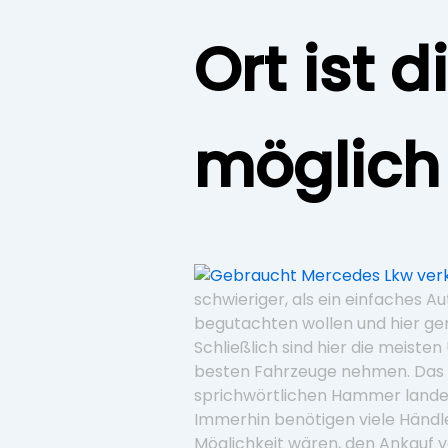
Ort ist 
möglich
schwieriger, als ein einfaches A
begutachten wollen und hier ge
Schließlich sind hier die meiste
besten Fahrzeuge nehmen. Das b
sprichwörtlichen Hammer landen 
Immerhin benötigen viele Händle
Möglichkeit wären, den Ankauf vo