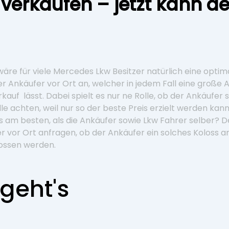
verkaufen – jetzt kann d
e für viele Mercedes Lkw Besitzer natürlich eine optima
er Ankäufer vor Ort an, welcher in jedem Fall eine große A
auf lässt. Dabei spielt es nur ne Rolle, ob der Ankäufer 
lle achten, weil nur so der beste Preis erzielt werden kan
s am besten, als die Ankäufer sowie Lkw Fahrer selber? 
her vor Ort anfragen, ob der Ankäufer ein solches Koloss 
ossen werden.
geht's