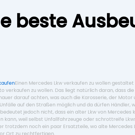
die beste Ausbe
Einen Mercedes Lkw verkaufen zu wollen gestaltet 
uto verkaufen zu wollen. Das liegt natürlich daran, dass di
nauer darauf achten, was auch die Karosserie, der Motor
n Unfälle auf den Straßen möglich und da dürfen Händler, w
edeutet jedoch nicht, dass ein alter Lkw von Mercedes
kann, weil selbst Unfallfahrzeuge oder schrottreife Lkw
r trotzdem noch ein paar Ersatzteile, wo alte Mercedes
r Ort zu rechtfertigen.