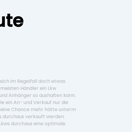
ute
sich im Regelfall doch etwas
e meisten Händler ein Lkw
 und Anhänger so aushalten kann.
ie ein An- und Verkauf nur die
 keine Chance mehr hätte unterm
s durchaus verkauft werden.
 Lkws durchaus eine optimale