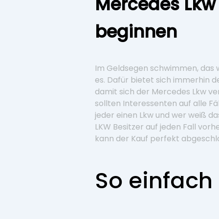
Mercedes Lkw 
beginnen
Im Geldsegen schwimmen, das wär
es. Dafür bietet sich immerhin d
damit sich der Mercedes Lkw verk
sollten Interessenten auf alle Fä
jeder einen Lkw und wer weiß da
LKW Besitzer auf jeden Fall vor
kann der Kauf perfekt abgeschl
So einfach 