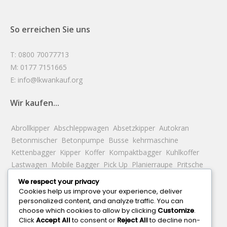
So erreichen Sie uns
T: 0800 70077713
M: 0177 7151665
E: info@lkwankauf.org
Wir kaufen...
Abrollkipper
Abschleppwagen
Absetzkipper
Autokran
Betonmischer
Betonpumpe
Busse
kehrmaschine
Kettenbagger
Kipper
Koffer
Kompaktbagger
Kuhlkoffer
Lastwagen
Mobile Bagger
Pick Up
Planierraupe
Pritsche
Radlader
Reservation
Sattelzugmaschine
Saugwagen
We respect your privacy
Schrottbagger
Tankwagen
Teleskopbagger
Traktor
Cookies help us improve your experience, deliver
Wechselfahrgestell
Wohnmobile
personalized content, and analyze traffic. You can
choose which cookies to allow by clicking
Customize
.
Click
Accept All
to consent or
Reject All
to decline non-
...in den Städten