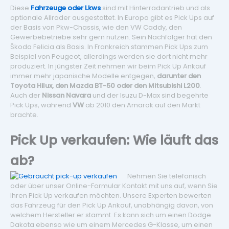
Diese
Fahrzeuge oder Lkws
sind mit Hinterradantrieb und als
optionale Allrader ausgestattet. In Europa gibt es Pick Ups auf
der Basis von Pkw-Chassis, wie den VW Caddy, den
Gewerbebetriebe sehr gern nutzen. Sein Nachfolger hat den
Škoda Felicia als Basis. In Frankreich stammen Pick Ups zum
Beispiel von Peugeot, allerdings werden sie dort nicht mehr
produziert. In jüngster Zeit nehmen wir beim Pick Up Ankauf
immer mehr japanische Modelle entgegen,
darunter den
Toyota Hilux, den Mazda BT-50 oder den Mitsubishi L200
.
Auch der
Nissan Navara
und der Isuzu D-Max sind begehrte
Pick Ups, während
VW
ab 2010 den Amarok auf den Markt
brachte.
Pick Up verkaufen: Wie läuft das
ab?
Nehmen Sie telefonisch
oder über unser Online-Formular Kontakt mit uns auf, wenn Sie
Ihren Pick Up verkaufen möchten. Unsere Experten bewerten
das Fahrzeug für den Pick Up Ankauf, unabhängig davon, von
welchem Hersteller er stammt. Es kann sich um einen Dodge
Dakota ebenso wie um einem Mercedes G-Klasse, um einen