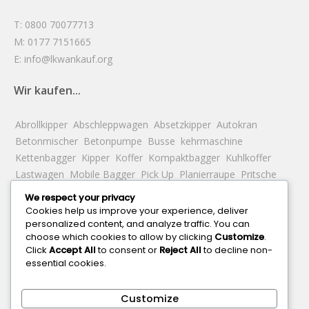
T: 0800 70077713
M: 0177 7151665
E: info@lkwankauf.org
Wir kaufen...
Abrollkipper
Abschleppwagen
Absetzkipper
Autokran
Betonmischer
Betonpumpe
Busse
kehrmaschine
Kettenbagger
Kipper
Koffer
Kompaktbagger
Kuhlkoffer
Lastwagen
Mobile Bagger
Pick Up
Planierraupe
Pritsche
Radlader
Reservation
Sattelzugmaschine
Saugwagen
We respect your privacy
Schrottbagger
Tankwagen
Teleskopbagger
Traktor
Cookies help us improve your experience, deliver
Wechselfahrgestell
Wohnmobile
personalized content, and analyze traffic. You can
choose which cookies to allow by clicking
Customize
.
Click
Accept All
to consent or
Reject All
to decline non-
...in den Städten
essential cookies.
Muenchen
Köln
Frankfurt Am Main
Bochum
Bonn
Berlin
Customize
Hamburg
Bremen, Freie Hansestadt
Stuttgart
Darmstadt