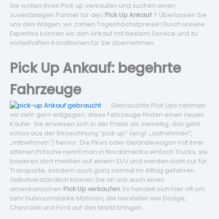
Sie wollen Ihren Pick up verkaufen und suchen einen
zuverlässigen Partner für den
Pick Up Ankauf
? Überlassen Sie
uns den Wagen, wir zahlen Tageshöchstpreise! Durch unsere
Expertise können wir den Ankauf mit bestem Service und zu
vorteilhaften Konditionen für Sie übernehmen.
Pick Up Ankauf: begehrte
Fahrzeuge
Gebrauchte Pick Ups nehmen
wir sehr gern entgegen, diese Fahrzeuge finden einen neuen
Käufer. Sie erweisen sich in der Praxis als vielseitig, das geht
schon aus der Bezeichnung “pick up” (engl. „aufnehmen“,
„mitnehmen“) hervor. Die Pkws oder Geländewagen mit ihrer
offenen Pritsche nennt man in Nordamerika einfach Trucks, sie
basieren dort meisten auf einem SUV und werden nicht nur für
Transporte, sondern auch ganz normal im Alltag gefahren.
Selbstverständlich können Sie an uns auch einen
amerikanischen
Pick Up verkaufen
. Es handelt sich hier oft um
sehr hubraumstarke Motoren, die Hersteller wie Dodge,
Chevrolet und Ford auf den Markt bringen.