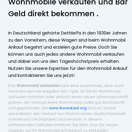
Wohnmobile verkaufen und Bar
Geld direkt bekommen .
In Deutschland gehörte Dethleffs in den 1930er Jahren
zu den Vorreitern, diese Wagen sind beim Wohnmobil
Ankauf begehrt und erzielen gute Preise. Doch Sie
können uns auch jedes andere Wohnmobil verkaufen
und dabei von uns den Tageshöchstpreis erhalten.
Nutzen Sie unsere Expertise für den Wohnmobil Ankauf
und kontaktieren Sie uns jetzt!
Das
Wohnmobil verkaufen
kann eine spannende, aber auch
herausfordernde Aufgabe sein. Egal, ob Sie Ihr Wohnmobil
aufrüsten möchten oder einfach einen neuen Lebensabschnitt
planen, der Verkauf eines Wohnmobils sollte gut durchdacht
und geplant sein. Bei
www.lkwankauf.org
sind wir darauf
spezialisiert, den Verkauf von Wohnmobilen deutschlandweit
schnell und unkompliziert abzuwickeln. In diesem
umfassenden Leitfaden erfahren Sie alles, was Sie wissen
müssen, um Ihr Wohnmobil erfolgreich zu verkaufen.