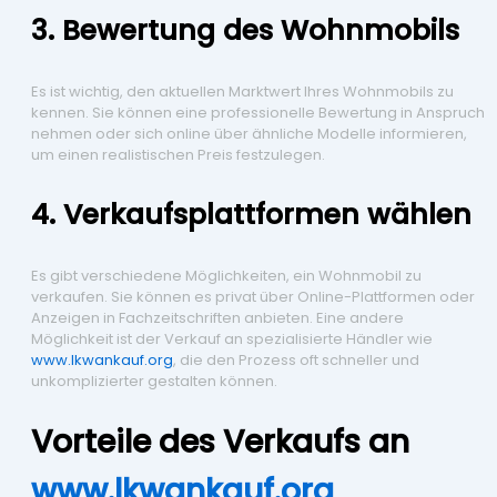
3. Bewertung des Wohnmobils
Es ist wichtig, den aktuellen Marktwert Ihres Wohnmobils zu
kennen. Sie können eine professionelle Bewertung in Anspruch
nehmen oder sich online über ähnliche Modelle informieren,
um einen realistischen Preis festzulegen.
4. Verkaufsplattformen wählen
Es gibt verschiedene Möglichkeiten, ein Wohnmobil zu
verkaufen. Sie können es privat über Online-Plattformen oder
Anzeigen in Fachzeitschriften anbieten. Eine andere
Möglichkeit ist der Verkauf an spezialisierte Händler wie
www.lkwankauf.org
, die den Prozess oft schneller und
unkomplizierter gestalten können.
Vorteile des Verkaufs an
www.lkwankauf.org