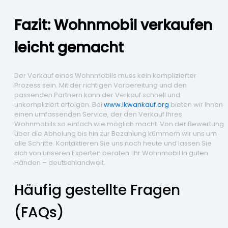
Fazit: Wohnmobil verkaufen
leicht gemacht
Der Verkauf eines Wohnmobils muss kein komplizierter
Prozess sein. Mit der richtigen Vorbereitung und den
passenden Partnern kann der Verkauf schnell und
unkompliziert erfolgen. Bei
www.lkwankauf.org
bieten wir Ihnen
einen umfassenden Service, der den Verkauf Ihres
Wohnmobils so einfach wie möglich macht. Von der Bewertung
über die Abholung bis hin zur Bezahlung kümmern wir uns um
alle Schritte. Kontaktieren Sie uns noch heute und lassen Sie
sich von unseren Experten beraten. Ihr Wohnmobil in guten
Händen – deutschlandweit.
Häufig gestellte Fragen
(FAQs)