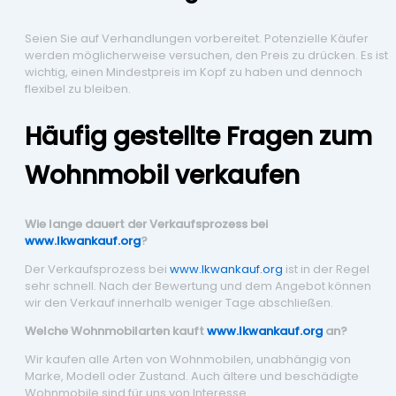
Seien Sie auf Verhandlungen vorbereitet. Potenzielle Käufer
werden möglicherweise versuchen, den Preis zu drücken. Es ist
wichtig, einen Mindestpreis im Kopf zu haben und dennoch
flexibel zu bleiben.
Häufig gestellte Fragen zum
Wohnmobil verkaufen
Wie lange dauert der Verkaufsprozess bei
www.lkwankauf.org
?
Der Verkaufsprozess bei
www.lkwankauf.org
ist in der Regel
sehr schnell. Nach der Bewertung und dem Angebot können
wir den Verkauf innerhalb weniger Tage abschließen.
Welche Wohnmobilarten kauft
www.lkwankauf.org
an?
Wir kaufen alle Arten von Wohnmobilen, unabhängig von
Marke, Modell oder Zustand. Auch ältere und beschädigte
Wohnmobile sind für uns von Interesse.