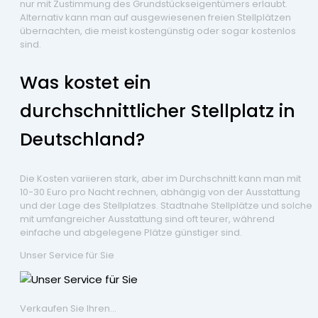
nur mit Zustimmung des Grundstückseigentümers erlaubt.
Alternativ kann man auf ausgewiesenen freien Stellplätzen
übernachten, die meist kostengünstig oder sogar kostenlos
sind.
Was kostet ein
durchschnittlicher Stellplatz in
Deutschland?
Die Kosten variieren stark, aber im Durchschnitt kann man mit
10-30 Euro pro Nacht rechnen, abhängig von der Ausstattung
und der Lage des Stellplatzes. Stadtnahe Stellplätze und solche
mit umfangreicher Ausstattung sind oft teurer, während
einfache und abgelegene Plätze günstiger sind.
Unser Service für Sie
Verkaufen Sie Ihren...