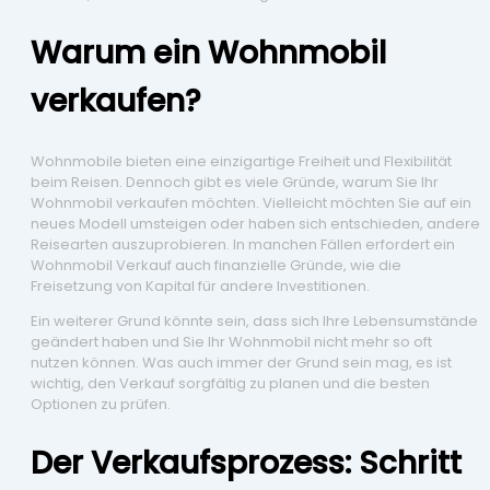
Warum ein Wohnmobil
verkaufen?
Wohnmobile bieten eine einzigartige Freiheit und Flexibilität
beim Reisen. Dennoch gibt es viele Gründe, warum Sie Ihr
Wohnmobil verkaufen möchten. Vielleicht möchten Sie auf ein
neues Modell umsteigen oder haben sich entschieden, andere
Reisearten auszuprobieren. In manchen Fällen erfordert ein
Wohnmobil Verkauf auch finanzielle Gründe, wie die
Freisetzung von Kapital für andere Investitionen.
Ein weiterer Grund könnte sein, dass sich Ihre Lebensumstände
geändert haben und Sie Ihr Wohnmobil nicht mehr so oft
nutzen können. Was auch immer der Grund sein mag, es ist
wichtig, den Verkauf sorgfältig zu planen und die besten
Optionen zu prüfen.
Der Verkaufsprozess: Schritt