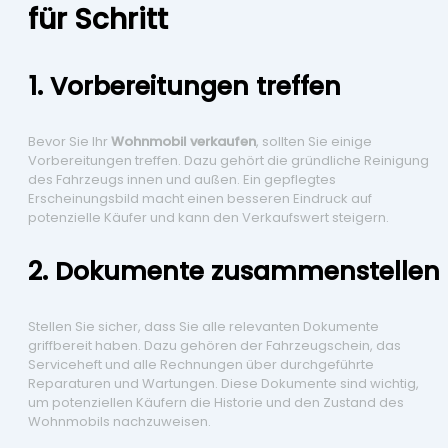
für Schritt
1. Vorbereitungen treffen
Bevor Sie Ihr
Wohnmobil verkaufen
, sollten Sie einige
Vorbereitungen treffen. Dazu gehört die gründliche Reinigung
des Fahrzeugs innen und außen. Ein gepflegtes
Erscheinungsbild macht einen besseren Eindruck auf
potenzielle Käufer und kann den Verkaufswert steigern.
2. Dokumente zusammenstellen
Stellen Sie sicher, dass Sie alle relevanten Dokumente
griffbereit haben. Dazu gehören der Fahrzeugschein, das
Serviceheft und alle Rechnungen über durchgeführte
Reparaturen und Wartungen. Diese Dokumente sind wichtig,
um potenziellen Käufern die Historie und den Zustand des
Wohnmobils nachzuweisen.