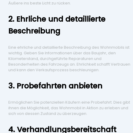
Äußere ins beste Licht zu rücken.
2. Ehrliche und detaillierte
Beschreibung
Eine ehrliche und detaillierte Beschreibung des Wohnmobils ist
wichtig. Geben Sie Informationen über das Baujahr, den
Kilometerstand, durchgeführte Reparaturen und
Besonderheiten des Fahrzeugs an. Ehrlichkeit schafft Vertrauen
und kann den Verkaufsprozess beschleunigen.
3. Probefahrten anbieten
Ermöglichen Sie potenziellen Käufern eine Probefahrt. Dies gibt
ihnen die Möglichkeit, das Wohnmobil in Aktion zu erleben und
sich von dessen Zustand zu überzeugen.
4. Verhandlungsbereitschaft