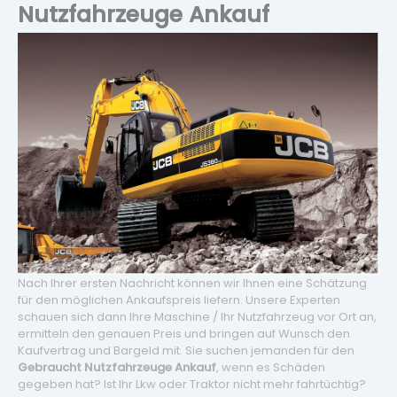
Nutzfahrzeuge Ankauf
Nach Ihrer ersten Nachricht können wir Ihnen eine Schätzung
für den möglichen Ankaufspreis liefern. Unsere Experten
schauen sich dann Ihre Maschine / Ihr Nutzfahrzeug vor Ort an,
ermitteln den genauen Preis und bringen auf Wunsch den
Kaufvertrag und Bargeld mit. Sie suchen jemanden für den
Gebraucht Nutzfahrzeuge Ankauf
, wenn es Schäden
gegeben hat? Ist Ihr Lkw oder Traktor nicht mehr fahrtüchtig?