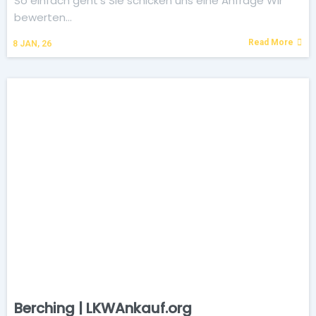
So einfach geht's Sie schicken uns eine Anfrage Wir
bewerten…
Read More
8
JAN, 26
Berching | LKWAnkauf.org