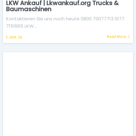
LKW Ankauf | Lkwankauf.org Trucks &
Baumaschinen
Kontaktieren Sie uns noch heute 0800 70077713 0177
7151665 LKW…
Read More
5
JAN, 26