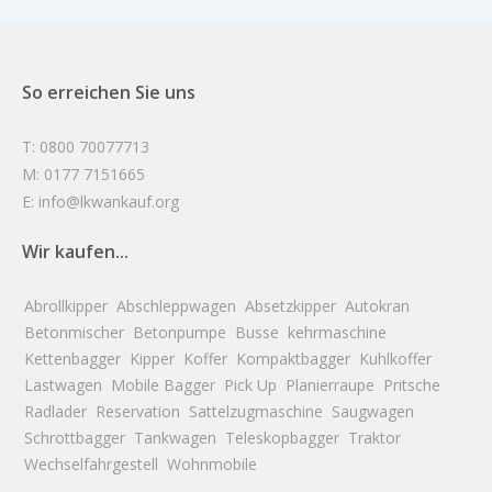
So erreichen Sie uns
T: 0800 70077713
M: 0177 7151665
E: info@lkwankauf.org
Wir kaufen...
Abrollkipper
Abschleppwagen
Absetzkipper
Autokran
Betonmischer
Betonpumpe
Busse
kehrmaschine
Kettenbagger
Kipper
Koffer
Kompaktbagger
Kuhlkoffer
Lastwagen
Mobile Bagger
Pick Up
Planierraupe
Pritsche
Radlader
Reservation
Sattelzugmaschine
Saugwagen
Schrottbagger
Tankwagen
Teleskopbagger
Traktor
Wechselfahrgestell
Wohnmobile