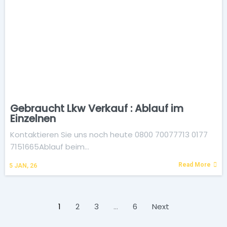
Gebraucht Lkw Verkauf : Ablauf im
Einzelnen
Kontaktieren Sie uns noch heute 0800 70077713 0177
7151665Ablauf beim…
Read More
5
JAN, 26
1
2
3
…
6
Next